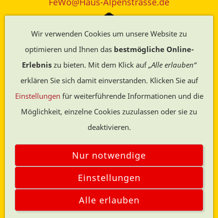
FeWo@Haus-Alpenstrasse.de
Allgäuer Wanderparadies ...
Wer gerne wandert, ist in Halblech genau richtig.
Wir verwenden Cookies um unsere Website zu
Vom gemütlichen Spaziergang durch das
optimieren und Ihnen das
bestmögliche Online-
beschauliche Voralpenland bis zu hochalpinen
Erlebnis
zu bieten. Mit dem Klick auf
„Alle erlauben“
Touren findet jeder das, was für seine Fitness am
erklären Sie sich damit einverstanden. Klicken Sie auf
besten passt.
Infos>>
Einstellungen
für weiterführende Informationen und die
Möglichkeit, einzelne Cookies zuzulassen oder sie zu
deaktivieren.
Radfahren im Allgäu ...
Auch beim Rad fahren durch das herrliche Allgäu
Nur notwendige
sind die Ansprüche sehr unterschiedlich. Doch in
Einstellungen
Halblech kommen alle auf ihre Kosten.
Infos>>
Alle erlauben
© Alle Rechte bei Axel Döring - Döring24.de
Skifahren im Urlaub ...