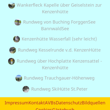
Wankerfleck Kapelle über Geiselstein zur
Kenzenhütte
Rundweg von Buching ForggenSee
BannwaldSee
Kenzenhütte Wasserfall (sehr leicht)
Rundweg Kesselrunde v.d. KenzenHütte
Rundweg über Hochplatte Kenzensattel -
Kenzenhütte
Rundweg Trauchgauer-Höhenweg
Rundweg SkiHütte St.Peter
Impressum
Kontakt
AVBs
Datenschutz
Bildquellen
Cookies
Gästebuch