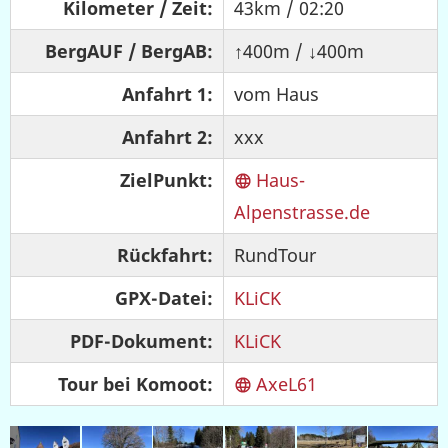
Kilometer / Zeit:
43km / 02:20
BergAUF / BergAB:
↑400m / ↓400m
Anfahrt 1:
vom Haus
Anfahrt 2:
xxx
ZielPunkt:
Haus-
Alpenstrasse.de
Rückfahrt:
RundTour
GPX-Datei:
KLiCK
PDF-Dokument:
KLiCK
Tour bei Komoot:
AxeL61