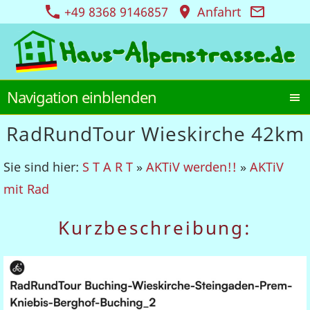
+49 8368 9146857
Anfahrt
Navigation einblenden
RadRundTour Wieskirche 42km
Sie sind hier:
S T A R T
»
AKTiV werden!!
»
AKTiV
mit Rad
Kurzbeschreibung: